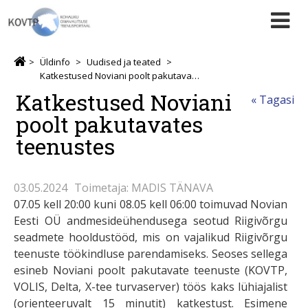
Üldinfo
Uudised ja teated
Katkestused Noviani poolt pakutavates teenustes
Katkestused Noviani
« Tagasi
poolt pakutavates
teenustes
03.05.2024
Toimetaja: MADIS TÄNAVA
07.05 kell 20:00 kuni 08.05 kell 06:00 toimuvad Novian
Eesti OÜ andmesideühendusega seotud Riigivõrgu
seadmete hooldustööd, mis on vajalikud Riigivõrgu
teenuste töökindluse parendamiseks. Seoses sellega
esineb Noviani poolt pakutavate teenuste (KOVTP,
VOLIS, Delta, X-tee turvaserver) töös kaks lühiajalist
(orienteeruvalt 15 minutit) katkestust. Esimene