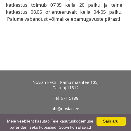
katkestus toimub 07.05 kella 20 paiku ja teine
katkestus 08.05 orienteeruvalt kella 04-05 paiku.
Palume vabandust võimalike ebamugavuste pärast!
Novian Eesti - Pärnu maantee 105,
Tallinn
11312
Tel: 671 5188
abi@novian.ee
Kõik kontaktid
Meie veebileht kasutab Teie kasutuskogemuse
Sain aru!
parandamiseks küpsiseid. Soovi korral saad