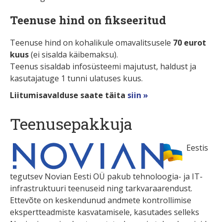
Teenuse hind on fikseeritud
Teenuse hind on kohalikule omavalitsusele
70 eurot
kuus
(ei sisalda käibemaksu).
Teenus sisaldab infosüsteemi majutust, haldust ja
kasutajatuge 1 tunni ulatuses kuus.
Liitumisavalduse saate täita
siin »
Teenusepakkuja
Eestis
tegutsev Novian Eesti OÜ pakub tehnoloogia- ja IT-
infrastruktuuri teenuseid ning tarkvaraarendust.
Ettevõte on keskendunud andmete kontrollimise
ekspertteadmiste kasvatamisele, kasutades selleks