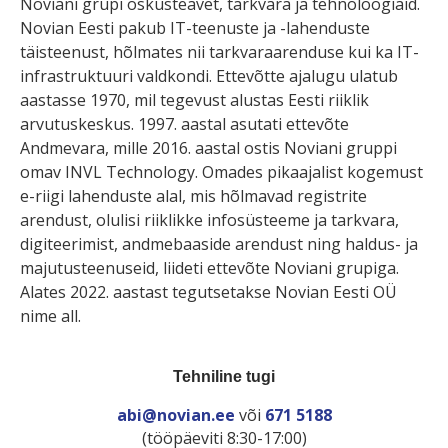
Noviani grupi oskusteavet, tarkvara ja tehnoloogiaid.
Novian Eesti pakub IT-teenuste ja -lahenduste
täisteenust, hõlmates nii tarkvaraarenduse kui ka IT-
infrastruktuuri valdkondi. Ettevõtte ajalugu ulatub
aastasse 1970, mil tegevust alustas Eesti riiklik
arvutuskeskus. 1997. aastal asutati ettevõte
Andmevara, mille 2016. aastal ostis Noviani gruppi
omav INVL Technology. Omades pikaajalist kogemust
e-riigi lahenduste alal, mis hõlmavad registrite
arendust, olulisi riiklikke infosüsteeme ja tarkvara,
digiteerimist, andmebaaside arendust ning haldus- ja
majutusteenuseid, liideti ettevõte Noviani grupiga.
Alates 2022. aastast tegutsetakse Novian Eesti OÜ
nime all.
Tehniline tugi
abi@novian.ee
või
671 5188
(tööpäeviti 8:30-17:00)