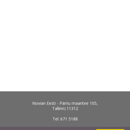
Novian Eesti - Pärnu maantee 105,
Tallinn
11312
Tel: 671 5188
abi@novian.ee