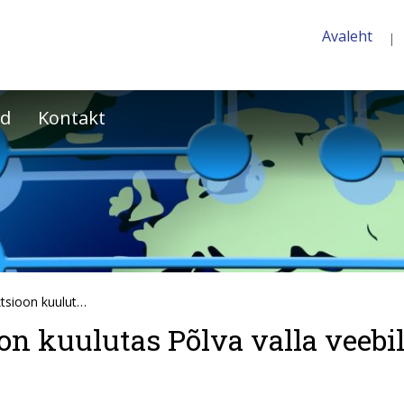
Avaleht
ed
Kontakt
Andmekaitse Inspektsioon kuulutas Põlva valla veebilehe parimaks
n kuulutas Põlva valla veebi