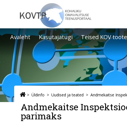
Avaleht
Kasutajatugi
Teised KOV toot
Üldinfo
Uudised ja teated
Andmekaitse Inspektsioo
parimaks