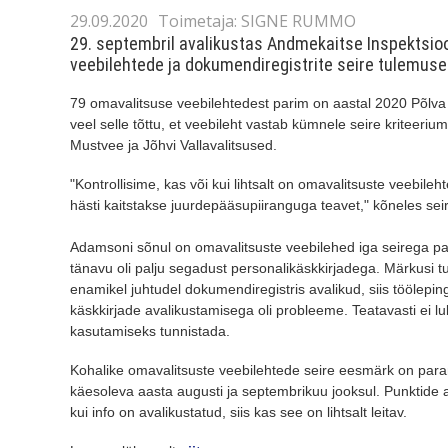
29.09.2020
Toimetaja: SIGNE RUMMO
29. septembril avalikustas Andmekaitse Inspektsi
veebilehtede ja dokumendiregistrite seire tulemuse
79 omavalitsuse veebilehtedest parim on aastal 2020 Põlva
veel selle tõttu, et veebileht vastab kümnele seire kriteerium
Mustvee ja Jõhvi Vallavalitsused.
"Kontrollisime, kas või kui lihtsalt on omavalitsuste veebileh
hästi kaitstakse juurdepääsupiiranguga teavet," kõneles seire
Adamsoni sõnul on omavalitsuste veebilehed iga seirega pa
tänavu oli palju segadust personalikäskkirjadega. Märkusi t
enamikel juhtudel dokumendiregistris avalikud, siis töölepin
käskkirjade avalikustamisega oli probleeme. Teatavasti ei l
kasutamiseks tunnistada.
Kohalike omavalitsuste veebilehtede seire eesmärk on paranda
käesoleva aasta augusti ja septembrikuu jooksul. Punktide an
kui info on avalikustatud, siis kas see on lihtsalt leitav.