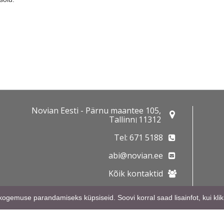
Novian Eesti - Pärnu maantee 105,
Tallinn
11312
Tel: 671 5188
abi@novian.ee
Kõik kontaktid
ogemuse parandamiseks küpsiseid. Soovi korral saad lisainfot, kui kliki