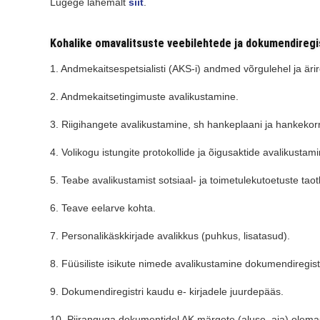
Lugege lähemalt
siit
.
Kohalike omavalitsuste veebilehtede ja dokumendiregis
1. Andmekaitsespetsialisti (AKS-i) andmed võrgulehel ja ärire
2. Andmekaitsetingimuste avalikustamine.
3. Riigihangete avalikustamine, sh hankeplaani ja hankekorr
4. Volikogu istungite protokollide ja õigusaktide avalikustami
5. Teabe avalikustamist sotsiaal- ja toimetulekutoetuste tao
6. Teave eelarve kohta.
7. Personalikäskkirjade avalikkus (puhkus, lisatasud).
8. Füüsiliste isikute nimede avalikustamine dokumendiregistr
9. Dokumendiregistri kaudu e- kirjadele juurdepääs.
10. Piiranguga dokumentidel AK märgete (aluse, aja) olema