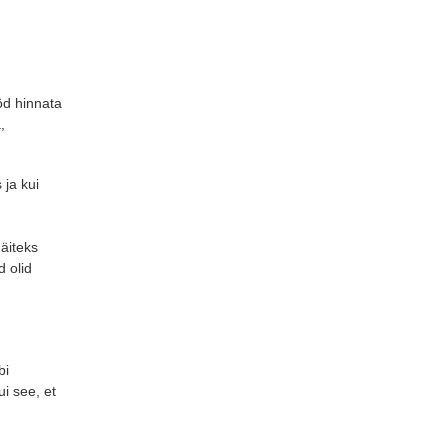
öd hinnata
,
 ja kui
äiteks
 olid
bi
i see, et