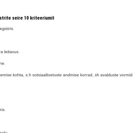
trite seire 10 kriteeriumit
gistris.
a leitavus.
ne.
tlemise kohta, s.h sotsiaaltoetuste andmise korrad, sh avalduste vormid
is.
solu.