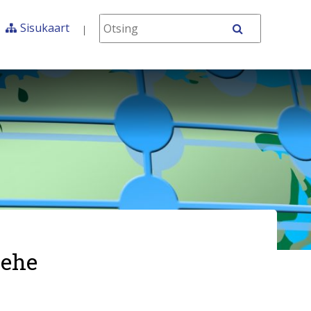
Otsing
Sisukaart
OTSI
lehe