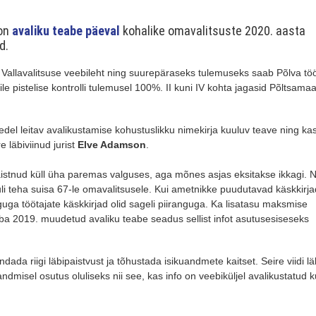
oon
avaliku teabe päeval
kohalike omavalitsuste 2020. aasta
d.
 Vallavalitsuse veebileht ning suurepäraseks tulemuseks saab Põlva tö
ile pistelise kontrolli tulemusel 100%. II kuni IV kohta jagasid Põltsamaa
tedel leitav avalikustamise kohustuslikku nimekirja kuuluv teave ning kas
 läbiviinud jurist
Elve Adamson
.
istnud küll üha paremas valguses, aga mõnes asjas eksitakse ikkagi. N
uli teha suisa 67-le omavalitsusele. Kui ametnikke puudutavad käskkirjad
guga töötajate käskkirjad olid sageli piiranguga. Ka lisatasu maksmise
uba 2019. muudetud avaliku teabe seadus sellist infot asutusesiseseks
da riigi läbipaistvust ja tõhustada isikuandmete kaitset. Seire viidi lä
dmisel osutus oluliseks nii see, kas info on veebiküljel avalikustatud ku