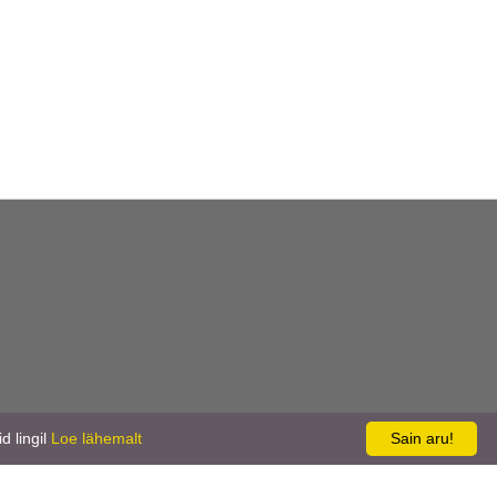
d lingil
Loe lähemalt
Sain aru!