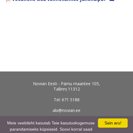
Novian Eesti - Pärnu maantee 105,
Tallinn
11312
Tel: 671 5188
abi@novian.ee
Kõik kontaktid
Meie veebileht kasutab Teie kasutuskogemuse
Sain aru!
parandamiseks küpsiseid. Soovi korral saad