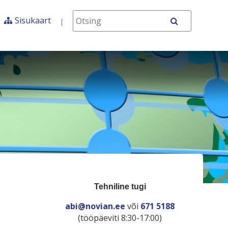
Otsing
Sisukaart
OTSI
Tehniline tugi
abi@novian.ee
või
671 5188
(tööpäeviti 8:30-17:00)