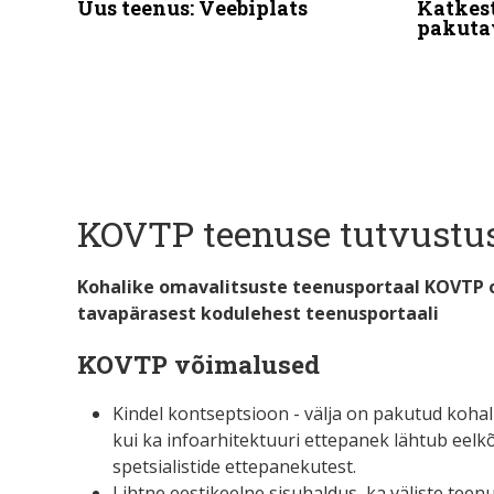
Uus teenus: Veebiplats
Katkes
pakuta
KOVTP teenuse tutvustu
Kohalike omavalitsuste teenusportaal KOVTP o
tavapärasest kodulehest teenusportaali
KOVTP võimalused
Kindel kontseptsioon - välja on pakutud kohal
kui ka infoarhitektuuri ettepanek lähtub eelk
spetsialistide ettepanekutest.
Lihtne eestikeelne sisuhaldus, ka väliste teenu