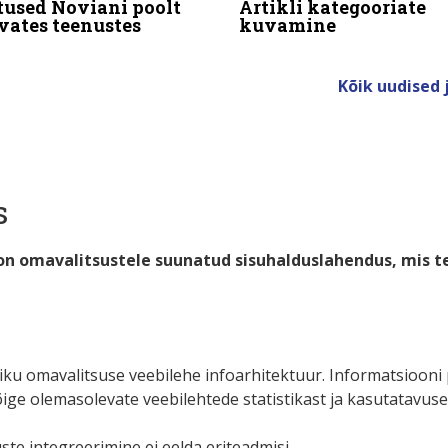
tused Noviani poolt
Artikli kategooriate
vates teenustes
kuvamine
Kõik uudised 
s
n omavalitsustele suunatud sisuhalduslahendus, mis t
iku omavalitsuse veebilehe infoarhitektuur. Informatsiooni
õige olemasolevate veebilehtede statistikast ja kasutatavuse
ste integreerimine ei eelda eriteadmisi.