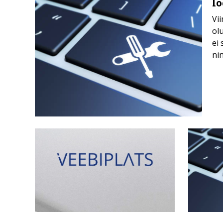
l
Vi
ol
ei 
ni