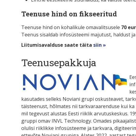
Teenuse hind on fikseeritud
Teenuse hind on kohalikule omavalitsusele
70 eu
Teenus sisaldab infosüsteemi majutust, haldust ja
Liitumisavalduse saate täita
siin »
Teenusepakkuja
Ee
in
ke
kasutades selleks Noviani grupi oskusteavet, tark
täisteenust, hõlmates nii tarkvaraarenduse kui ka 
mil tegevust alustas Eesti riiklik arvutuskeskus. 19
gruppi omav INVL Technology. Omades pikaajalist k
olulisi riiklikke infosüsteeme ja tarkvara, digitee
ettevõte Noviani grupiga. Alates 2022. aastast teg