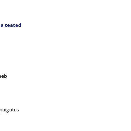
ja teated
eeb
 paigutus