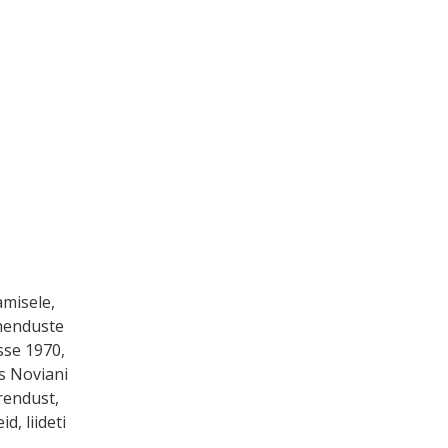
misele,
ahenduste
sse 1970,
is Noviani
rendust,
, liideti