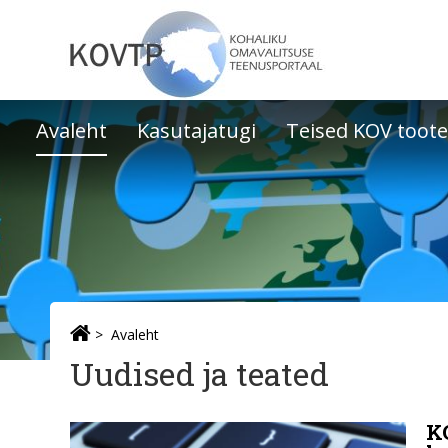
Avaleht
Kasutajatugi
Teised KOV toot
Avaleht
Uudised ja teated
K