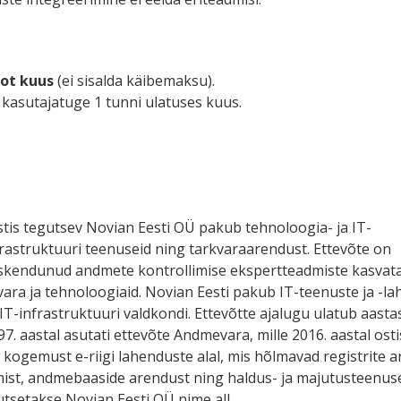
rot kuus
(ei sisalda käibemaksu).
 kasutajatuge 1 tunni ulatuses kuus.
stis tegutsev Novian Eesti OÜ pakub tehnoloogia- ja IT-
frastruktuuri teenuseid ning tarkvaraarendust. Ettevõte on
skendunud andmete kontrollimise ekspertteadmiste kasvata
vara ja tehnoloogiaid. Novian Eesti pakub IT-teenuste ja -l
IT-infrastruktuuri valdkondi. Ettevõtte ajalugu ulatub aasta
97. aastal asutati ettevõte Andmevara, mille 2016. aastal ost
ogemust e-riigi lahenduste alal, mis hõlmavad registrite a
rimist, andmebaaside arendust ning haldus- ja majutusteenuseid
utsetakse Novian Eesti OÜ nime all.