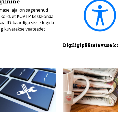
ogimine
imasel ajal on sagenenud
ukord, et KOVTP keskkonda
saa ID-kaardiga sisse logida
ng kuvatakse veateadet
Digiligipääsetavuse k