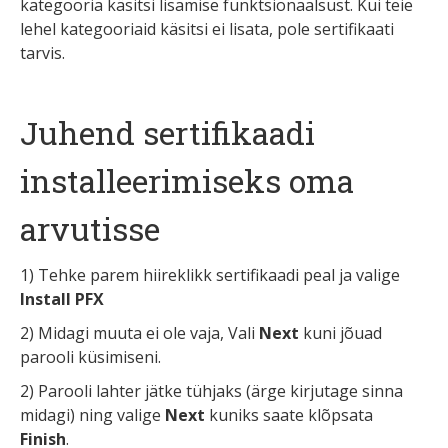
kategooria käsitsi lisamise funktsionaalsust. Kui teie
lehel kategooriaid käsitsi ei lisata, pole sertifikaati
tarvis.
Juhend sertifikaadi
installeerimiseks oma
arvutisse
1) Tehke parem hiireklikk sertifikaadi peal ja valige
Install PFX
2) Midagi muuta ei ole vaja, Vali
Next
kuni jõuad
parooli küsimiseni.
2) Parooli lahter jätke tühjaks (ärge kirjutage sinna
midagi) ning valige
Next
kuniks saate klõpsata
Finish
.