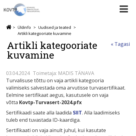
Üldinfo
Uudised ja teated
Artikli kategooriate kuvamine
Artikli kategooriate
« Tagasi
kuvamine
03.04.2024
Toimetaja: MADIS TÄNAVA
Turvalisuse tõttu on vaja artikli kategooria
valimiseks salvestada oma arvutisse turvasertifikaat.
Eelmine sertifikaat aegus, kasutusele on vaja
võtta
Kovtp-Turvasert-2024.pfx
Sertifikaadi saate alla laadida
SIIT
. Alla laadimiseks
tuleb end tuvastada ID-kaardiga.
Sertifikaati on vaja ainult juhul, kui kasutate