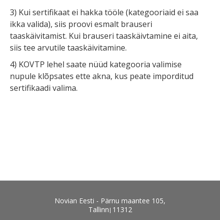
3) Kui sertifikaat ei hakka tööle (kategooriaid ei saa
ikka valida), siis proovi esmalt brauseri
taaskäivitamist. Kui brauseri taaskäivtamine ei aita,
siis tee arvutile taaskäivitamine.
4) KOVTP lehel saate nüüd kategooria valimise
nupule klõpsates ette akna, kus peate imporditud
sertifikaadi valima.
Novian Eesti - Pärnu maantee 105,
Tallinn
11312