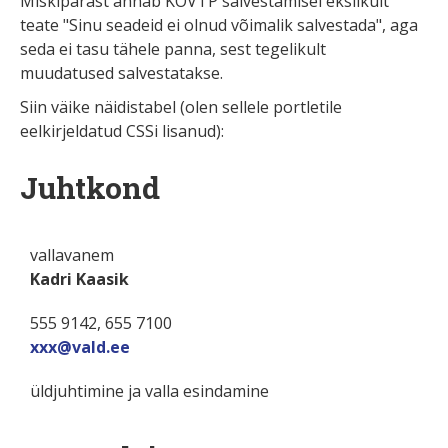
Miskipärast annab KOVTP salvestamisel ekslikult
teate "Sinu seadeid ei olnud võimalik salvestada", aga
seda ei tasu tähele panna, sest tegelikult
muudatused salvestatakse.
Siin väike näidistabel (olen sellele portletile
eelkirjeldatud CSSi lisanud):
Juhtkond
vallavanem
Kadri Kaasik
555 9142, 655 7100
xxx@vald.ee
üldjuhtimine ja valla esindamine