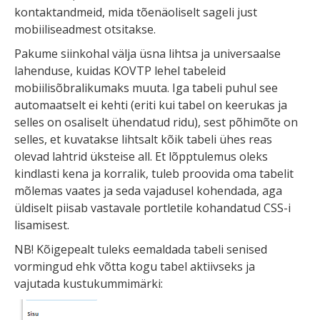
kontaktandmeid, mida tõenäoliselt sageli just
mobiiliseadmest otsitakse.
Pakume siinkohal välja üsna lihtsa ja universaalse
lahenduse, kuidas KOVTP lehel tabeleid
mobiilisõbralikumaks muuta. Iga tabeli puhul see
automaatselt ei kehti (eriti kui tabel on keerukas ja
selles on osaliselt ühendatud ridu), sest põhimõte on
selles, et kuvatakse lihtsalt kõik tabeli ühes reas
olevad lahtrid üksteise all. Et lõpptulemus oleks
kindlasti kena ja korralik, tuleb proovida oma tabelit
mõlemas vaates ja seda vajadusel kohendada, aga
üldiselt piisab vastavale portletile kohandatud CSS-i
lisamisest.
NB! Kõigepealt tuleks eemaldada tabeli senised
vormingud ehk võtta kogu tabel aktiivseks ja
vajutada kustukummimärki: