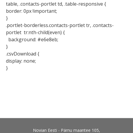
table, .contacts-portlet td, .table-responsive {
border: 0px !important;
}
.portlet-borderless.contacts-portlet tr, .contacts-
portlet tr:nth-child(even) {
background: #e6e8eb;
}
.csvDownload {
display: none;
}
Novian Eesti - Pärnu maantee 105,