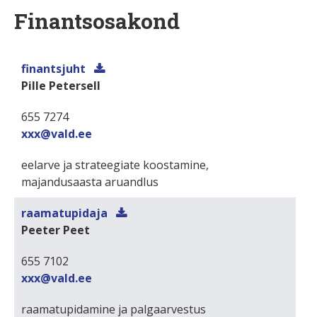
Finantsosakond
finantsjuht
Pille Petersell
655 7274
xxx@vald.ee
eelarve ja strateegiate koostamine,
majandusaasta aruandlus
raamatupidaja
Peeter Peet
655 7102
xxx@vald.ee
raamatupidamine ja palgaarvestus