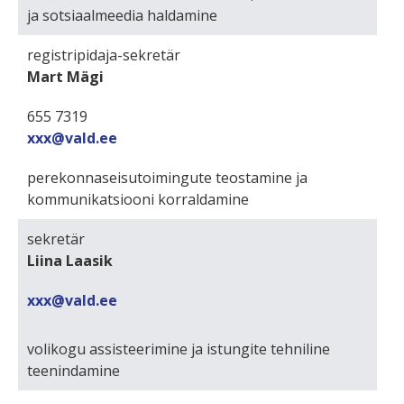
ja sotsiaalmeedia haldamine
registripidaja-sekretär
Mart Mägi
655 7319
xxx@vald.ee
perekonnaseisutoimingute teostamine ja
kommunikatsiooni korraldamine
sekretär
Liina Laasik
xxx@vald.ee
volikogu assisteerimine ja istungite tehniline
teenindamine