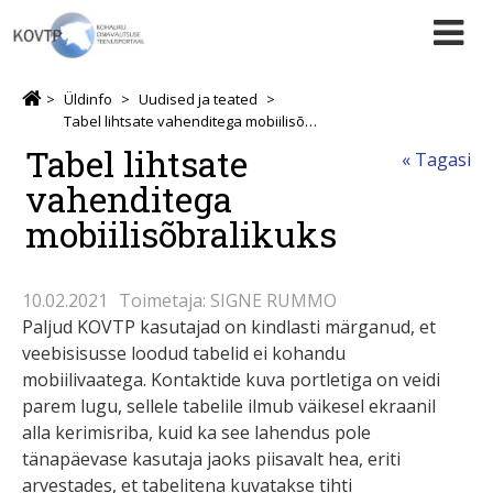
Üldinfo
Uudised ja teated
Tabel lihtsate vahenditega mobiilisõbralikuks
Tabel lihtsate
« Tagasi
vahenditega
mobiilisõbralikuks
10.02.2021
Toimetaja: SIGNE RUMMO
Paljud KOVTP kasutajad on kindlasti märganud, et
veebisisusse loodud tabelid ei kohandu
mobiilivaatega. Kontaktide kuva portletiga on veidi
parem lugu, sellele tabelile ilmub väikesel ekraanil
alla kerimisriba, kuid ka see lahendus pole
tänapäevase kasutaja jaoks piisavalt hea, eriti
arvestades, et tabelitena kuvatakse tihti