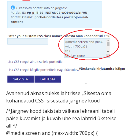
Avanenud aknas tuleks lahtrisse „Sisesta oma
kohandatud CSS" sisestada järgnev kood:
/*Järgnev kood takistab väikesel ekraanil tabeli
päise kuvamist ja
kuvab ühe rea lahtrid üksteise
all
*/
@media screen and (max-width: 700px) {