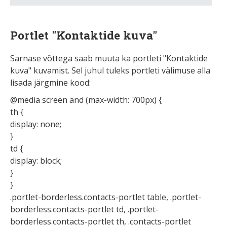
Portlet "Kontaktide kuva"
Sarnase võttega saab muuta ka portleti "Kontaktide
kuva" kuvamist. Sel juhul tuleks portleti välimuse alla
lisada järgmine kood:
@media screen and (max-width: 700px) {
th {
display: none;
}
td {
display: block;
}
}
.portlet-borderless.contacts-portlet table, .portlet-
borderless.contacts-portlet td, .portlet-
borderless.contacts-portlet th, .contacts-portlet