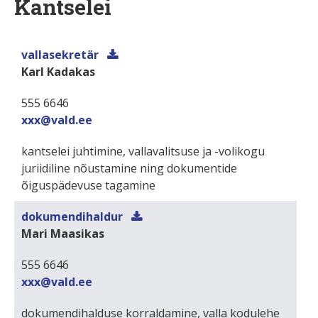
Kantselei
vallasekretär
Karl Kadakas
555 6646
xxx@vald.ee
kantselei juhtimine, vallavalitsuse ja -volikogu
juriidiline nõustamine ning dokumentide
õiguspädevuse tagamine
dokumendihaldur
Mari Maasikas
555 6646
xxx@vald.ee
dokumendihalduse korraldamine, valla kodulehe