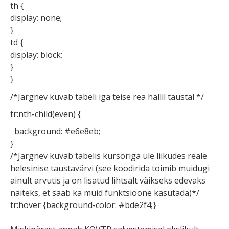
th {
display: none;
}
td {
display: block;
}
}
/*Järgnev kuvab tabeli iga teise rea hallil taustal */
tr:nth-child(even) {
background: #e6e8eb;
}
/*Järgnev kuvab tabelis kursoriga üle liikudes reale
helesinise taustavärvi (see koodirida toimib muidugi
ainult arvutis ja on lisatud lihtsalt väikseks edevaks
näiteks, et saab ka muid funktsioone kasutada)*/
tr:hover {background-color: #bde2f4;}