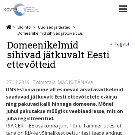
Üldinfo
Uudised ja teated
Domeenikelmid sihivad jätkuvalt Eesti ettevõtteid
Domeenikelmid
« Tagasi
sihivad jätkuvalt Eesti
ettevõtteid
27.11.2019
Toimetaja: MADIS TÄNAVA
DNS Estonia nime all esinevad arvatavad kelmid
saadavad jätkuvalt Eesti ettevõtetele e-kirju
ning pakuvad kalli hinnaga domeene. Mõnel
juhul pakutakse müügiks veebiaadresse, mis on
juba registreeritud.
RIA CERT-EE osakonna juht Tõnu Tammer ütles, et
täna on RIA-le võimalikest petturitest teada andnud