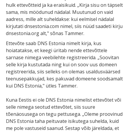
hulk ettevõtteid ja ka eraisikuid. „Kirja sisu on täpselt
sama, mis möödunud nädalal. Muutunud on vaid
aadress, mille alt suheldakse: kui eelmisel nädalal
kirjutati dnsestonia.com nimel, siis nüüd saadeti kirju
dnsestonia.org alt," sõnas Tammer.
Ettevõte saab DNS Estonia nimelt kirja, kus
hoiatatakse, et keegi üritab nende ettevõttele
sarnase nimega veebilehte registreerida. „Soovitan
selle kirja kustutada ning kui on soov uus domeen
registreerida, siis selleks on olemas usaldusväärsed
teenusepakkujad, kes pakuvad domeene soodsamalt
kui DNS Estonia," ütles Tammer.
Kuna Eestis ei ole DNS Estonia nimelist ettevõtet või
selle nimega seotud ettevõtet, siis suure
tõenäosusega on tegu pettusega. „Oleme proovinud
DNS Estonia taha peituvate isikutega suhelda, kuid
me pole vastuseid saanud. Sestap võib järeldada, et