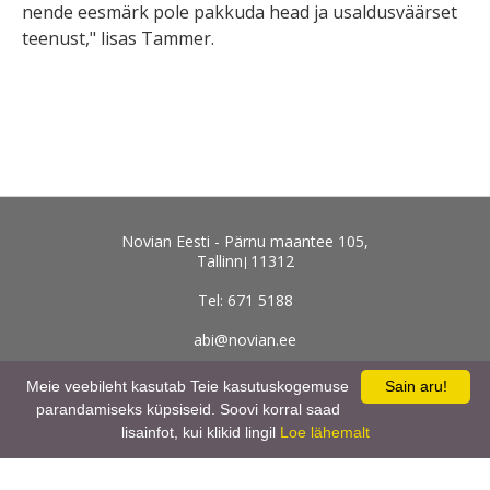
nende eesmärk pole pakkuda head ja usaldusväärset
teenust," lisas Tammer.
Novian Eesti - Pärnu maantee 105,
Tallinn
11312
Tel: 671 5188
abi@novian.ee
Kõik kontaktid
Meie veebileht kasutab Teie kasutuskogemuse
Sain aru!
parandamiseks küpsiseid. Soovi korral saad
lisainfot, kui klikid lingil
Loe lähemalt